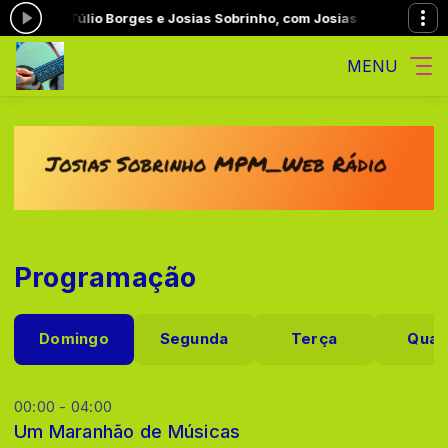
uro, de Túlio Borges e Josias Sobrinho, com Josias Sobrinho
É Nóis
MENU
Programação
Domingo
Segunda
Terça
Quar
00:00 - 04:00
Um Maranhão de Músicas