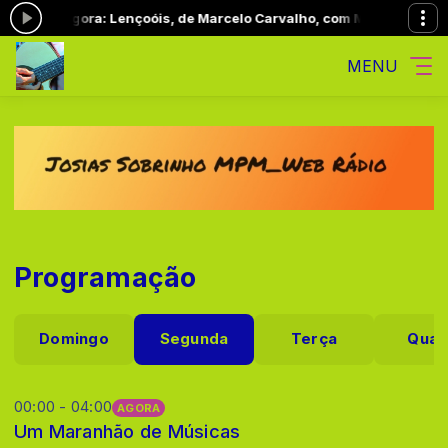
cando agora: Lençoóis, de Marcelo Carvalho, com Marcelo Carvalh
MENU
Programação
Domingo
Segunda
Terça
Quar
00:00 - 04:00
AGORA
Um Maranhão de Músicas