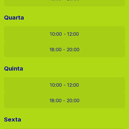
Quarta
10:00 - 12:00
18:00 - 20:00
Quinta
10:00 - 12:00
18:00 - 20:00
Sexta